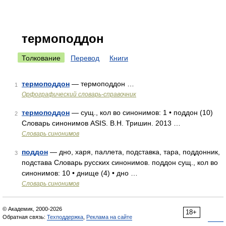
термоподдон
Толкование
Перевод
Книги
термоподдон
— термоподдон …
1
Орфографический словарь-справочник
термоподдон
— сущ., кол во синонимов: 1 • поддон (10)
2
Словарь синонимов ASIS. В.Н. Тришин. 2013 …
Словарь синонимов
поддон
— дно, харя, паллета, подставка, тара, поддонник,
3
подстава Словарь русских синонимов. поддон сущ., кол во
синонимов: 10 • днище (4) • дно …
Словарь синонимов
© Академик, 2000-2026
18+
Обратная связь:
Техподдержка
,
Реклама на сайте